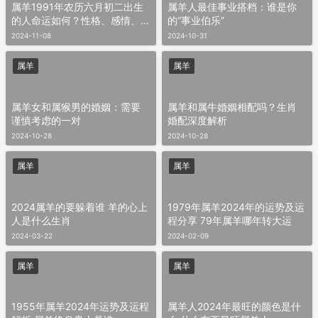
属羊1991年农历六月初二出生
属羊人最佳事业搭档：谁是你
的人命运如何？性格、感情、
的“事业伯乐”
婚姻解析
2024-11-08
2024-10-31
属羊
属羊
属羊女和属猴男的婚姻：需要
属羊和属牛婚姻相配吗？生肖
谨慎考虑的一对
婚配深度解析
2024-10-28
2024-10-28
属羊
属羊
2024属羊的要躲着谁 羊的心上
1979年属羊2024年的运势及运
人是什么生肖
程分享 79年属羊哪年转大运
2024-03-22
2024-02-09
属羊
属羊
1955年属羊2024年运势及运程
属羊人2024年最旺的颜色是什