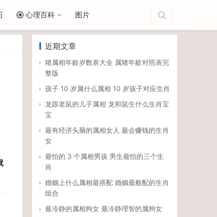
历
心理百科
图片
近期文章
猪属相年龄岁数表大全 属猪年龄对照表完
整版
孩子 10 岁属什么属相 10 岁孩子对应生肖
龙跟老鼠的儿子属相 龙和鼠生什么生肖宝
宝
最有经济头脑的属相女人 最会赚钱的生肖
女
最怕的 3 个属相男孩 男生最怕的三个生
就
肖
婚姻上什么属相最搭配 婚姻最般配的生肖
组合
最冷静的属相狗女 最冷静理智的属狗女