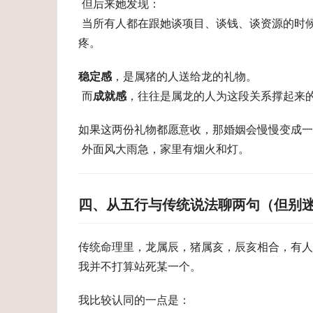
 但后来她发现： 
 当所有人都在跟她谈项目、谈钱、谈资源的时候，只有家里这头“猪”，每天念叨的是你吃没吃饭、腰最近还疼不
疼。
稳定感
，是属猪的人送给龙的礼物。 
 而
成就感
，往往是属龙的人为这段关系撑起来
如果这两份礼物都愿意收，那婚姻会慢慢变成一
 外面风大雨急，家里有烟火和灯。
四、从五行与传统说法聊两句（但别
传统命理里，龙属辰，猪属亥，辰亥相合，有人
我并不打算站死某一个。
我比较认同的一点是： 