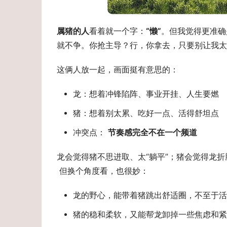
属猪的人
看着就一个字：
“懒”
。但我觉得更准确
就不争。你抢主导？行，你拿去，只要别让我太
这俩人放一起，画面挺有意思的：
龙：想着冲锋陷阵、事业开挂、人生要燃
猪：想着别太累、吃好一点、活得舒坦点
冲突点：
节奏感完全不在一个频道
龙会觉得猪不思进取、太“躺平”；猪会觉得龙折
 但换个角度看，也很妙：
龙的野心，能带着猪跳出舒适圈，不至于活
猪的稳和柔软，又能帮龙卸掉一些焦虑和紧