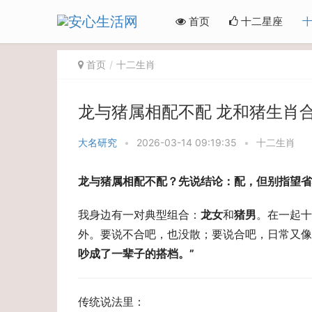
首页
十二星座
首页
十二生肖
龙与猪属相配不配 龙和猪生肖
大名研究
•
2026-03-14 09:19:35
•
十二生肖
龙与猪属相配不配？先说结论：配，但别指望省
我身边有一对典型组合：
龙女
和
猪男
。在一起十
外。要说不合吧，也没散；要说合吧，日常又像
吵成了一辈子的搭档。” 
传统说法里： 