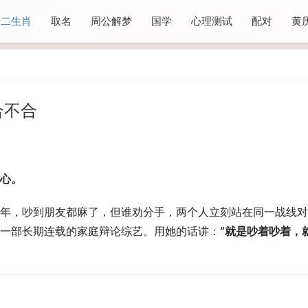
十二生肖
取名
周公解梦
国学
心理测试
配对
黄
合不合
心。 
年，吵到朋友都麻了，但谁劝分手，两个人立刻站在同一战线对
一部长期连载的家庭辩论综艺。用她的话讲：
“就是吵着吵着，