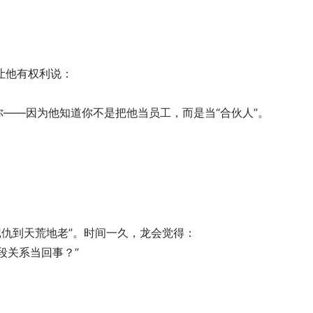
让他有权利说： 
你——因为他知道你不是把他当员工，而是当“合伙人”。
记仇到天荒地老”。时间一久，龙会觉得： 
段关系当回事？”