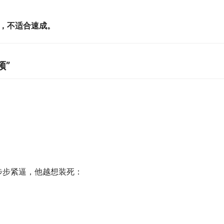
，不适合速成。 
频”
步步紧逼，他越想装死：