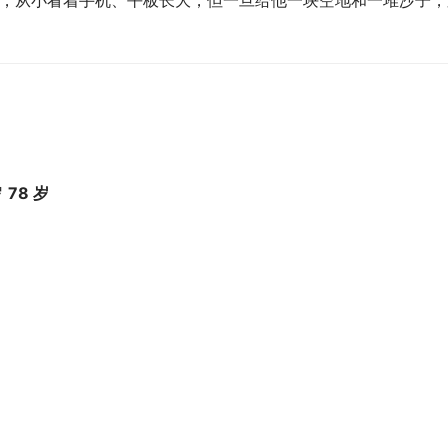
朋友，从小看着手机、平板长大，但一旦给他一块空地和一堆沙子，
岁
78 岁