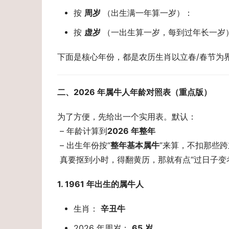
按
周岁
（出生满一年算一岁）：
按
虚岁
（一出生算一岁，每到过年长一岁
下面是核心年份，都是农历生肖以立春/春节为界，
二、2026 年属牛人年龄对照表（重点版） 
为了方便，先给出一个实用表。默认： 
 – 年龄计算到
2026 年整年
 – 出生年份按“
整年基本属牛
”来算，不扣那些
 真要抠到小时，得翻黄历，那就有点“过日子变
1. 1961 年出生的属牛人 
生肖：
辛丑牛
2026 年周岁：
65 岁