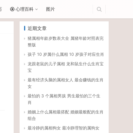
历
心理百科
图片
近期文章
猪属相年龄岁数表大全 属猪年龄对照表完
整版
孩子 10 岁属什么属相 10 岁孩子对应生肖
龙跟老鼠的儿子属相 龙和鼠生什么生肖宝
宝
最有经济头脑的属相女人 最会赚钱的生肖
女
最怕的 3 个属相男孩 男生最怕的三个生
肖
婚姻上什么属相最搭配 婚姻最般配的生肖
组合
最冷静的属相狗女 最冷静理智的属狗女