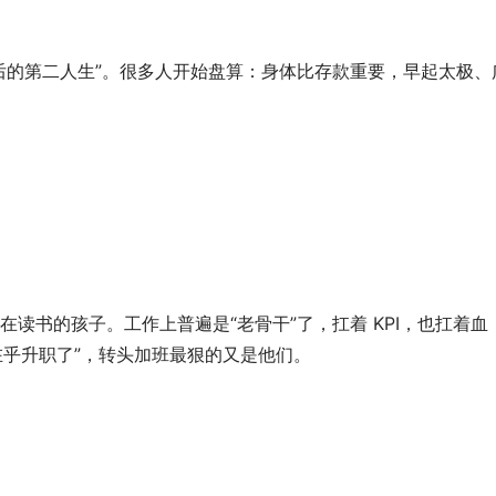
后的第二人生”。很多人开始盘算：身体比存款重要，早起太极、
读书的孩子。工作上普遍是“老骨干”了，扛着 KPI，也扛着血
不在乎升职了”，转头加班最狠的又是他们。