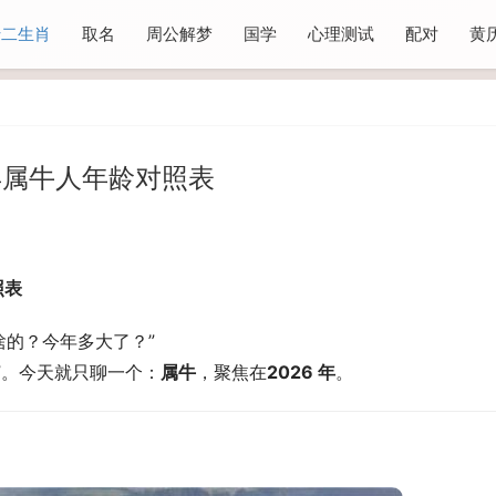
十二生肖
取名
周公解梦
国学
心理测试
配对
黄
6 年属牛人年龄对照表
表 
的？今年多大了？” 
”。今天就只聊一个：
属牛
，聚焦在
2026 年
。