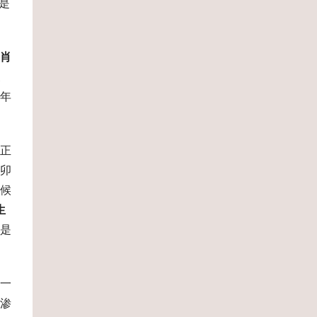
是
肖
年
正
卯
候
生
是
一
渗