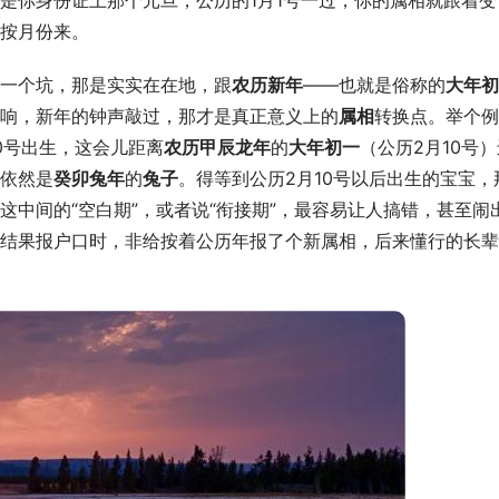
是你身份证上那个元旦，公历的1月1号一过，你的属相就跟着变
按月份来。
一个坑，那是实实在在地，跟
农历新年
——也就是俗称的
大年初
响，新年的钟声敲过，那才是真正意义上的
属相
转换点。举个例
20号出生，这会儿距离
农历甲辰龙年
的
大年初一
（公历2月10号
依然是
癸卯兔年
的
兔子
。得等到公历2月10号以后出生的宝宝，
这中间的“空白期”，或者说“衔接期”，最容易让人搞错，甚至闹
结果报户口时，非给按着公历年报了个新属相，后来懂行的长辈