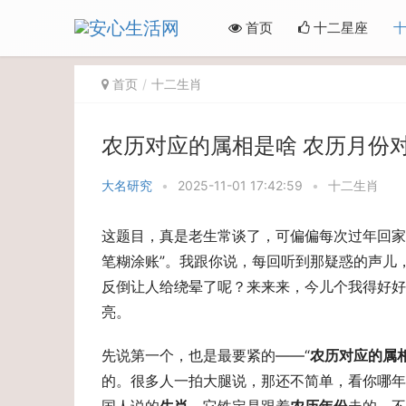
首页
十二星座
首页
十二生肖
农历对应的属相是啥 农历月份
大名研究
•
2025-11-01 17:42:59
•
十二生肖
这题目，真是老生常谈了，可偏偏每次过年回家
笔糊涂账”。我跟你说，每回听到那疑惑的声儿
反倒让人给绕晕了呢？来来来，今儿个我得好好
亮。
先说第一个，也是最要紧的——“
农历对应的属
的。很多人一拍大腿说，那还不简单，看你哪年