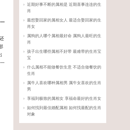
近期好事不断的属相是 近期喜事连连的生
肖
最想娶回家的属相女人 最适合娶回家的生
一
肖女
属狗的人哪个属相最好命 属狗人最旺的生
）还
肖
那
孩子出生哪些属相不好带 最难带的生肖宝
出
宝
一
什么属相不能做餐饮生意 不适合做餐饮的
生肖
属牛人喜欢哪种属相男 属牛女喜欢的生肖
男
享福到极致的属相女 享福命最好的生肖女
如何找到最佳婚配属相 如何找最配的生肖
对象