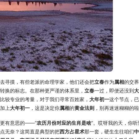
去寻摸，有些老派的命理学家，他们还会把
立春
作为
属相
的交界
转换的标志。在那种更严谨的体系里，
立春
一过，即便还没到
大
比较专业的考量，对于我们寻常百姓家，
大年初一
这个节点，已
加上
大年初一
，这是决定你
属相
的
黄金法则
，别再迷迷糊糊的啦
更有意思的——“
农历月份对应的生肖是啥
”。哎呀我的天，你听
点无奈？这简直是典型的把
西方占星术
那一套，硬生生往咱们
中