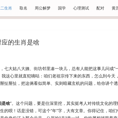
十二生肖
取名
周公解梦
国学
心理测试
配对
黄
对应的生肖是啥
，七大姑八大姨、街坊邻里凑一块儿，总有人能把这事儿问成“
，我这心里就直犯嘀咕：咱们老祖宗传下来的东西，怎么到今天
掰扯掰扯，把这俩看似简单、实则暗藏玄机的问题，给你讲个透
相是啥
”。这个问题，要是往深里挖，其实挺考人对传统文化的理
生的呗！话是没错，可这个“年”字，大有文章。你得记住，咱们