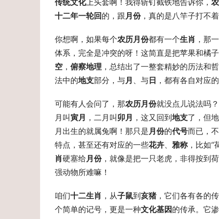
传统文化
上头套啊！我得斩钉截铁地告诉你，
农
十二年一轮回
的，跟
月份
，真的是八竿子打不着
你想啊，如果每个
农历月份
都有一个
生肖
，那一
体系，完全是冲突的呀！这简直是把苹果和橘子
空
，
俯察地理
，总结出了一整套精妙的历法和哲
法中的
地支
部分，与
月
、与
日
，都有各自对应的
可能有人会问了，那
农历月份
就没点儿说法吗？
月叫
寅月
，二月叫
卯月
，这又回到
地支
了，但地
月出生的就属兔啊！那只是
月份
的
代号
而已，不
特点，甚至还有对应的一些
花卉
、
雅称
，比如“
肖
硬塞给
月份
，就像是把一只老虎，非得按到
强动物所难嘛！
咱们
十二生肖
，从
子鼠
到
亥猪
，它们各有各的传
个简单的记号，更是一种
文化基因
的传承。它渗