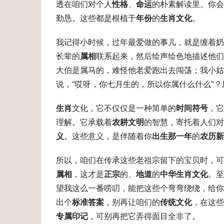
透在咱们对个人
性格
、
命运
的朴素解读里。你会
勤恳。这些都是根植于
年份
的
生肖文化
。
我记得小时候，过年最爱做的事儿，就是缠着奶
长辈的
属相
联系起来，然后绘声绘色地描述他们
大伯是属马的，难怪他老爱跑出去闯荡；我小姑
说，“哎呀，你七月生的，所以你属什么什么”
生肖
文化，它不仅仅是一种简单的
时间符号
，它
理解。它承载着
农耕文明
的智慧，寄托着人们对
义
。这些意义，是伴随着你
出生那一年
的
农历新
所以，咱们在传承这些老祖宗留下的宝贝时，可
属相
，这才是
正宗
的、
地道
的
中华生肖文化
。至
望我这么一番唠叨，能把这些个弯弯绕绕，给你
出个
标准答案
，别再让咱们的
传统文化
，在这些
专属印记
，可别再把它弄得面目全非了。