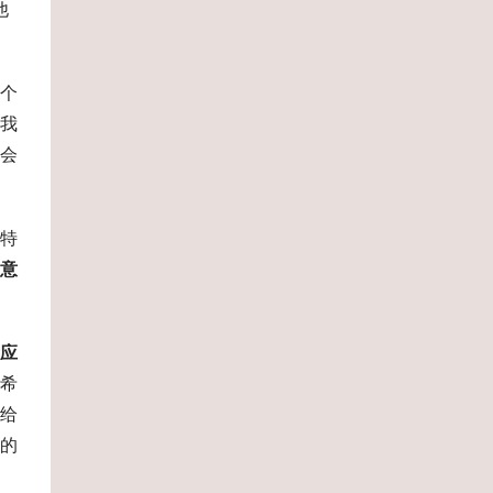
他
个
我
会
特
意
应
希
给
的