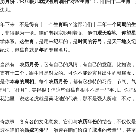
历月份，它压根儿就没有所谓的“对应生肖”！
咱们的
十二生肖
，
边儿。
年下来，不是得有十二个
生肖
吗？这跟咱们
十二年一个周期
的
生
，非得混为一谈。咱们老祖宗聪明着呢，他们
观天察地
，
仰望星
学体系。这
生肖
，是用来
纪年
的，是
时间
的
符号
，是
天干地支
纪
纪法，但
生肖
就是
年
的专属名片。
当然有！
农历月份
，它有自己的风情，有自己的意蕴。比如说，
支有十二个，跟生肖是对应的。可你不能说寅月出生的就属虎，
是你
本命的属相
。每个
农历月份
，都有它独特的习俗、节气、气
荷月”、“桂月”，美得很！但这些跟
生肖
根本不是一码事儿。你把
荷花池里，说这老虎就是荷花池的代表，那不是强人所难，不对，
奇故事，各有各的文化意象。它们与
农历年份
的结合，不仅仅是
透在咱们的
婚嫁习俗
里，渗透在咱们给孩子
取名
的考量里，甚至