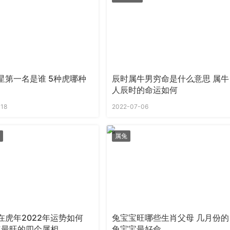
星第一名是谁 5种虎哪种
辰时属牛男穷命是什么意思 属牛
人辰时的命运如何
-18
2022-07-06
属兔
在虎年2022年运势如何
兔宝宝旺哪些生肖父母 几月份的
2年最旺的四个属相
兔宝宝最好命