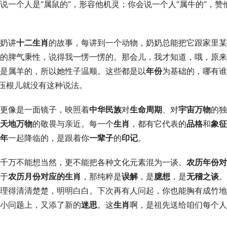
说一个人是“属鼠的”，形容他机灵；你会说一个人“属牛的”，赞
奶讲
十二生肖
的故事，每讲到一个动物，奶奶总能把它跟家里某
的脾气秉性，说得我一愣一愣的。那会儿，我才知道，哦，原来
是属羊的，所以她性子温顺。这些都是以
年份
为基础的，哪有谁
？压根儿就没有这种说法。
更像是一面镜子，映照着
中华民族
对
生命周期
、对
宇宙万物
的独
天地万物
的敬畏与亲近。每一个
生肖
，都有它代表的
品格
和
象征
年
一起降临的，是跟着你
一辈子
的
印记
。
千万不能想当然，更不能把各种文化元素混为一谈。
农历年份对
于
农历月份对应的生肖
，那纯粹是
误解
，是
臆想
，是
无稽之谈
。
理得清清楚楚，明明白白。下次再有人问起，你也能胸有成竹地
小问题上，又添了新的
迷思
。这
生肖
啊，是祖先送给咱们每个人