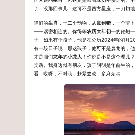
国人说的
生肖
，它铁定是跟着
农历年份
走的。不
了，没那回事儿！这可不是西方星座，一刀切地
咱们的
生肖
，十二个动物，从
鼠
到
猪
，一个萝卜
——紧密相连的。你得等
农历大年初一
的鞭炮一
子，如果有个孩子，他是在公历2024年的1月
有一段日子呢，那这孩子，他可不是属龙的，他
才是咱们
龙年
的
小龙人
！你说是不是这个理儿？
笑话。我身边就有朋友，孩子明明是年前生的，
看，哎呀，不对劲，赶紧去改，多麻烦呐！