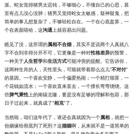
派。蛇女觉得猪男太迟钝，不够细心，不懂自己的心思，甚
至有点儿没心没肺；猪男又觉得蛇女太敏感，疑神疑鬼，把
简单的事儿想复杂了，不够轻松自在。一个在心底盘算，一
个在表面嘻哈，这
沟通
上就容易出问题。
瞧见了没，这所谓的
属相不合婚
，其实不是说两个人真就八
字不合到非得分开不可，它更像是一种对
性格差异
的预警，
一种关于
人生哲学
和
生活方式
可能冲突的提醒。它告诉你，
这两种生肖的人，天性里头，可能就带着那么点儿“
不对付
”
的基因。一个喜欢安静，一个偏爱热闹；一个精打细算，一
个花钱如流水；一个喜欢直来直去，一个擅长弯弯绕绕。这
些
脾气秉性
上的南辕北辙，要是没有足够的理解和包容，那
日子过起来，就真成了“
相克
”了。
当然啦，咱们这年代了，谁还会真就因为一个
属相
，就把一
份姻缘给彻底判了死刑？这
婚姻
啊，从来就不是一道简单的