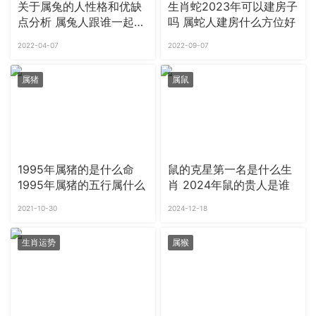
关于属兔的人性格和优缺
生肖蛇2023年可以建房子
点分析 属兔人跟谁一起财
吗 属蛇人建房什么方位好
运好
2022-04-07
2022-09-07
属猪
属鼠
1995年属猪的是什么命
鼠的克星第一名是什么生
1995年属猪的五行属什么
肖 2024年鼠的贵人是谁
2021-10-30
2024-12-18
生肖运势
属猴