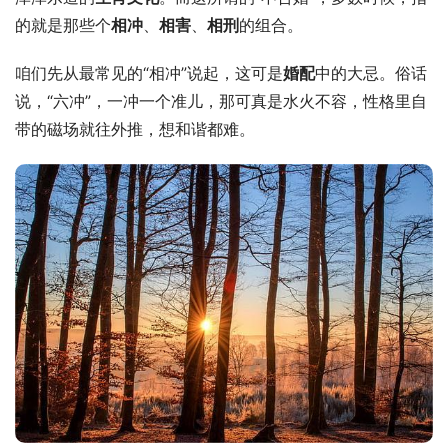
的就是那些个
相冲
、
相害
、
相刑
的组合。
咱们先从最常见的“相冲”说起，这可是
婚配
中的大忌。俗话
说，“六冲”，一冲一个准儿，那可真是水火不容，性格里自
带的磁场就往外推，想和谐都难。