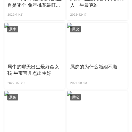
肖是哪个 兔年桃花最旺的
人一生最克谁
生肖是什么
2022-11-21
2022-12-17
属牛
属虎
属牛的哪天出生最好命女
属虎的为什么婚姻不顺
孩 牛宝宝几点出生好
2022-02-20
2021-08-03
属兔
属蛇