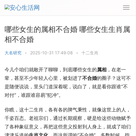
哪些女生的属相不合婚 哪些女生生肖属
相不合婚
大名研究
•
2025-10-31 17:49:08
•
十二生肖
今儿个咱们就敞开了聊聊，到底哪些女生的
属相
，在老一
辈，甚至不少年轻人心里，被划进了
不合婚
的圈子？这可不
是随便说说，里头门道深着呢，说白了，就是看你跟谁“不
对付”，谁跟谁容易“犯冲”。
你瞧，这十二生肖，各有各的脾气秉性，就像这世上的人，
千姿百态。老祖宗们，通过长期观察，硬是给这些动物赋予
了各种象征意义，再把这些意义投射到人身上，就成了咱们
津津乐道的
生肖文化
。而这所谓的“不合婚”，多数时候，指