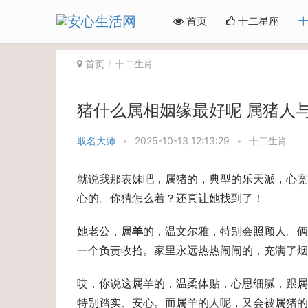
首页
十二星座
首页
十二生肖
猪什么属相姻缘最好呢 属猪人
取名大师
•
2025-10-13 12:13:29
•
十二生肖
就说我那表妹吧，属猪的，典型的乐天派，心宽
心的。你猜怎么着？还真让她找到了！
她老公，属
羊
的，温文尔雅，特别会照顾人。
一个负责收拾。家里永远热热闹闹的，充满了烟
哎，你说这属羊的，温柔体贴，心思细腻，跟属
特别踏实、安心。而属羊的人呢，又会被属猪的