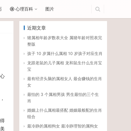
历
心理百科
图片
近期文章
猪属相年龄岁数表大全 属猪年龄对照表完
整版
孩子 10 岁属什么属相 10 岁孩子对应生肖
龙跟老鼠的儿子属相 龙和鼠生什么生肖宝
宝
心
最有经济头脑的属相女人 最会赚钱的生肖
女
最怕的 3 个属相男孩 男生最怕的三个生
，
肖
婚姻上什么属相最搭配 婚姻最般配的生肖
组合
得
最冷静的属相狗女 最冷静理智的属狗女
美