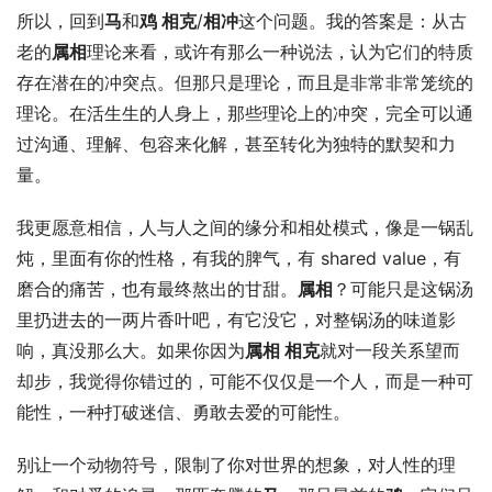
所以，回到
马
和
鸡 
相克
/
相冲
这个问题。我的答案是：从古
老的
属相
理论来看，或许有那么一种说法，认为它们的特质
存在潜在的冲突点。但那只是理论，而且是非常非常笼统的
理论。在活生生的人身上，那些理论上的冲突，完全可以通
过沟通、理解、包容来化解，甚至转化为独特的默契和力
量。
我更愿意相信，人与人之间的缘分和相处模式，像是一锅乱
炖，里面有你的性格，有我的脾气，有 shared value，有
磨合的痛苦，也有最终熬出的甘甜。
属相
？可能只是这锅汤
里扔进去的一两片香叶吧，有它没它，对整锅汤的味道影
响，真没那么大。如果你因为
属相 
相克
就对一段关系望而
却步，我觉得你错过的，可能不仅仅是一个人，而是一种可
能性，一种打破迷信、勇敢去爱的可能性。
别让一个动物符号，限制了你对世界的想象，对人性的理