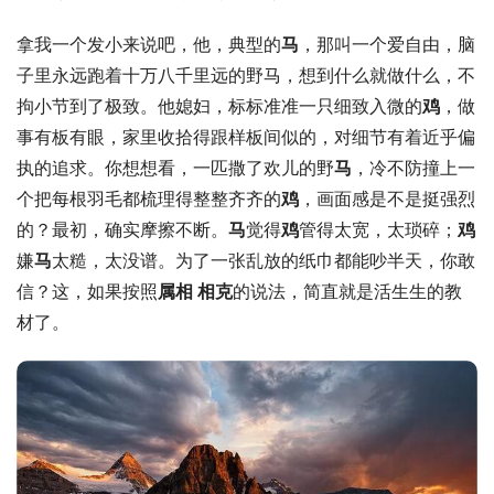
拿我一个发小来说吧，他，典型的
马
，那叫一个爱自由，脑
子里永远跑着十万八千里远的野马，想到什么就做什么，不
拘小节到了极致。他媳妇，标标准准一只细致入微的
鸡
，做
事有板有眼，家里收拾得跟样板间似的，对细节有着近乎偏
执的追求。你想想看，一匹撒了欢儿的野
马
，冷不防撞上一
个把每根羽毛都梳理得整整齐齐的
鸡
，画面感是不是挺强烈
的？最初，确实摩擦不断。
马
觉得
鸡
管得太宽，太琐碎；
鸡
嫌
马
太糙，太没谱。为了一张乱放的纸巾都能吵半天，你敢
信？这，如果按照
属相 
相克
的说法，简直就是活生生的教
材了。