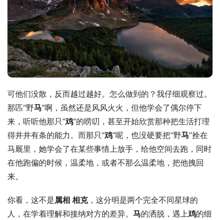
可他们没散，反而越过越好。怎么做到的？我仔细观察过。
那匹“野
马
”啊，虽然还是风风火火，但他学会了偶尔停下
来，听听他那只“
鸡
”的唠叨，甚至开始欣赏那种把生活打理
得井井有条的能力。而那只“
鸡
”呢，也没硬要把“野
马
”拴在
马厩里，她学会了在某些事情上放手，给他空间去跑，同时
在他跑偏的时候，温柔地，或者不那么温柔地，把他拽回
来。
你看，这不是
属相 
相克
，这分明是两个完全不同星球的
人，在学着理解和接纳对方的差异。
马
的洒脱，遇上
鸡
的细