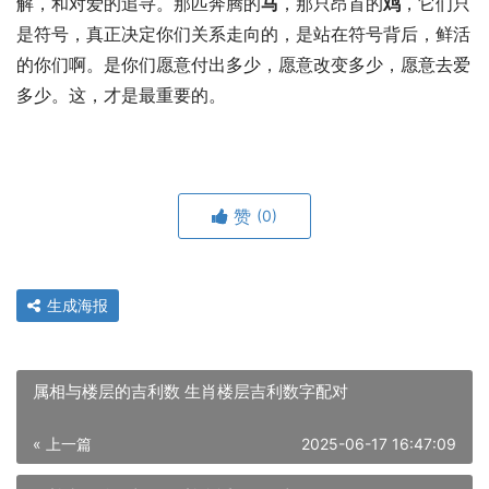
解，和对爱的追寻。那匹奔腾的
马
，那只昂首的
鸡
，它们只
是符号，真正决定你们关系走向的，是站在符号背后，鲜活
的你们啊。是你们愿意付出多少，愿意改变多少，愿意去爱
多少。这，才是最重要的。
赞
(0)
生成海报
属相与楼层的吉利数 生肖楼层吉利数字配对
« 上一篇
2025-06-17 16:47:09