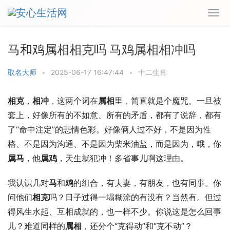
马和鸡属相相克吗 马鸡属相相冲吗
取名大师
•
2025-06-17 16:47:44
•
十二生肖
相克
，
相冲
，这两个词在
属相
里，简直就是个魔咒。一旦被
套上，好像所有的不如意、所有的矛盾，都有了说辞，都有
了“命中注定”的悲情色彩。好像俩人过不好，不是因为性
格、不是因为沟通、不是因为柴米油盐，而是因为，哦，你
属马
，他
属鸡
，天生就犯冲！多省事儿啊这理由。
我认识几对
马
和
鸡
的组合，有夫妻，有朋友，也有同事。你
问他们
相克
吗？日子过得一塌糊涂的有没有？当然有。但过
得风生水起、互相成就的，也一样不少。你说这是怎么回事
儿？难道同样的
属相
，还分个“克得动”和“克不动”？