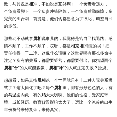
致，与其说是
相冲
，不如说是互补啊！一个负责看远方，一
个负责看脚下，一个负责冲锋陷阵，一个负责后勤保障，多
完美的组合啊，前提是，他们俩都愿意为了彼此，调整自己
的步伐。
那些动不动就拿
属相
说事儿的，我觉得是给自己找退路。感
情不顺了，工作不顺了，哎呀，都是
相克 
相冲
惹的祸！把
责任推得一干二净。这像什么话嘛？这世界哪有那么多命中
注定？所有的关系，都需要经营，都需要付出。你指望两个
属相
“合”的人就能躺赢，
属相
“冲”的人就注定失败？扯淡。
想想看，如果真按
属相
论，全世界就只有十二种人际关系模
式了？这太简化了吧？每个
属相
里，都有形形色色的人，有
的
马
温柔内敛，有的
鸡
大大咧咧。他们的性格，受家庭环
境、成长经历、教育背景影响太大了，远比一个冰冷的出生
年份符号来得复杂，来得真实。