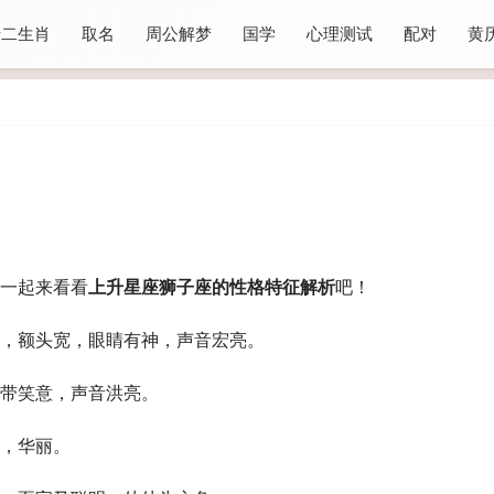
十二生肖
取名
周公解梦
国学
心理测试
配对
黄
一起来看看
上升星座狮子座的性格特征解析
吧！
，额头宽，眼睛有神，声音宏亮。
带笑意，声音洪亮。
，华丽。