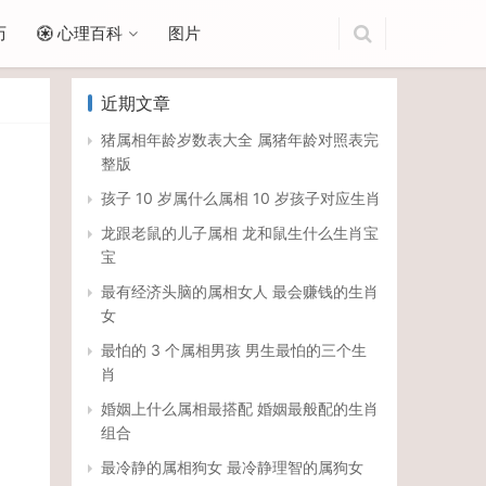
历
心理百科
图片
近期文章
猪属相年龄岁数表大全 属猪年龄对照表完
整版
孩子 10 岁属什么属相 10 岁孩子对应生肖
龙跟老鼠的儿子属相 龙和鼠生什么生肖宝
宝
最有经济头脑的属相女人 最会赚钱的生肖
女
最怕的 3 个属相男孩 男生最怕的三个生
肖
婚姻上什么属相最搭配 婚姻最般配的生肖
组合
最冷静的属相狗女 最冷静理智的属狗女