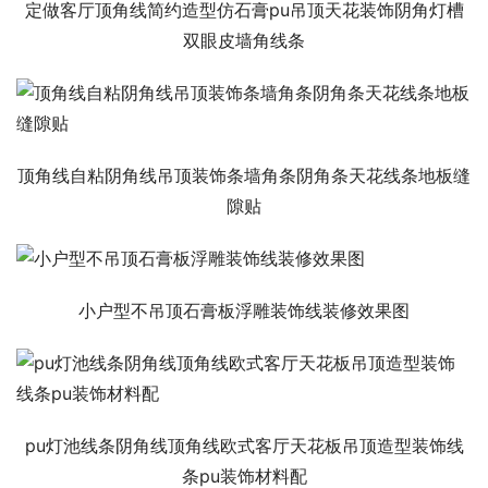
定做客厅顶角线简约造型仿石膏pu吊顶天花装饰阴角灯槽
双眼皮墙角线条
顶角线自粘阴角线吊顶装饰条墙角条阴角条天花线条地板缝
隙贴
小户型不吊顶石膏板浮雕装饰线装修效果图
pu灯池线条阴角线顶角线欧式客厅天花板吊顶造型装饰线
条pu装饰材料配