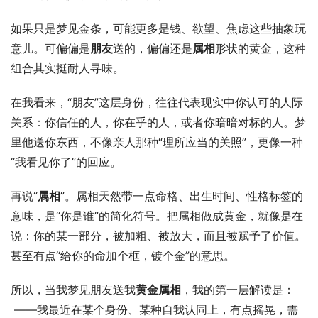
如果只是梦见金条，可能更多是钱、欲望、焦虑这些抽象玩
意儿。可偏偏是
朋友
送的，偏偏还是
属相
形状的黄金，这种
组合其实挺耐人寻味。
在我看来，“朋友”这层身份，往往代表现实中你认可的人际
关系：你信任的人，你在乎的人，或者你暗暗对标的人。梦
里他送你东西，不像亲人那种“理所应当的关照”，更像一种
“我看见你了”的回应。
再说“
属相
”。属相天然带一点命格、出生时间、性格标签的
意味，是“你是谁”的简化符号。把属相做成黄金，就像是在
说：你的某一部分，被加粗、被放大，而且被赋予了价值。
甚至有点“给你的命加个框，镀个金”的意思。
所以，当我梦见朋友送我
黄金属相
，我的第一层解读是： 
 ——我最近在某个身份、某种自我认同上，有点摇晃，需