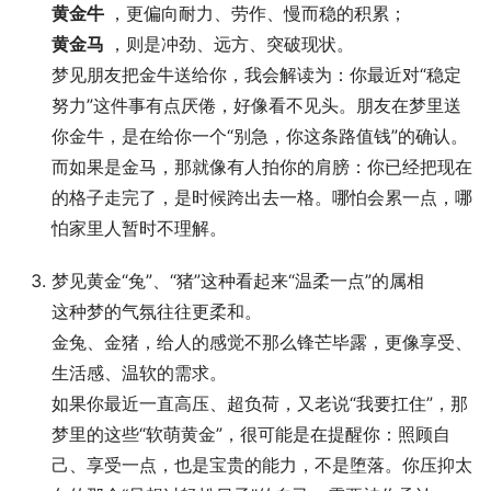
黄金牛
，更偏向耐力、劳作、慢而稳的积累；
黄金马
，则是冲劲、远方、突破现状。
梦见朋友把金牛送给你，我会解读为：你最近对“稳定
努力”这件事有点厌倦，好像看不见头。朋友在梦里送
你金牛，是在给你一个“别急，你这条路值钱”的确认。
而如果是金马，那就像有人拍你的肩膀：你已经把现在
的格子走完了，是时候跨出去一格。哪怕会累一点，哪
怕家里人暂时不理解。
梦见黄金“兔”、“猪”这种看起来“温柔一点”的属相
这种梦的气氛往往更柔和。
金兔、金猪，给人的感觉不那么锋芒毕露，更像享受、
生活感、温软的需求。
如果你最近一直高压、超负荷，又老说“我要扛住”，那
梦里的这些“软萌黄金”，很可能是在提醒你：照顾自
己、享受一点，也是宝贵的能力，不是堕落。你压抑太