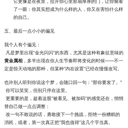
它更像是在夜里，拉开你心里那扇厚厚的门，让你偷看
了一眼：你其实想成为什么样的人，你又在害怕什么样
的自己。
五、最后一点小小的偏见
我个人有个偏见： 
 凡是梦里出现“金光闪闪”的东西，尤其是这种有象征意味的
黄金属相
，多半出现在你人生节奏即将变化的时候——不一
定是惊天动地的那种，但某种“内在设置”已经在慢慢改写。
也许别人听到你说这个梦，会随口回一句：“那你要发了。” 
 你可以笑笑，但别只停在这里。 
 更重要的是，趁着这股“被看见、被加码”的感觉还在，悄悄
替自己做一点点调整： 
 改一句不敢说的话，勇敢接下一个挑战，拒绝一份糟糕的
消耗，或者，第一次真正把“我也值得”这几个字当真。