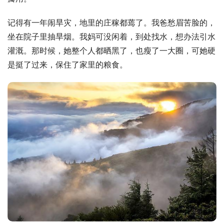
记得有一年闹旱灾，地里的庄稼都蔫了。我爸愁眉苦脸的，
坐在院子里抽旱烟。我妈可没闲着，到处找水，想办法引水
灌溉。那时候，她整个人都晒黑了，也瘦了一大圈，可她硬
是挺了过来，保住了家里的粮食。