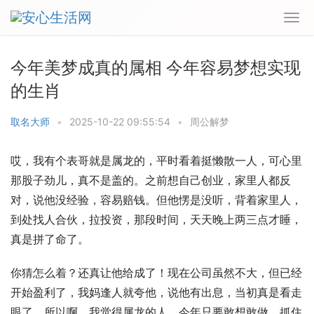
今年美梦成真的属相 今年容易梦想实现
的生肖
取名大师
•
2025-10-22 09:55:54
•
周公解梦
哎，我有个表哥就是属龙的，平时看着挺懒散一人，可心里
那股子劲儿，真不是盖的。之前想自己创业，家里人都反
对，说他没经验，容易赔钱。但他愣是没听，背着家里人，
到处找人合伙，拉投资，那段时间，天天晚上两三点才睡，
真是拼了命了。
你猜怎么着？还真让他给成了！现在公司虽然不大，但已经
开始盈利了，我妈逢人就夸他，说他有出息，当初真是看走
眼了。所以啊，我觉得属龙的人，今年只要敢想敢做，抓住