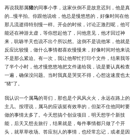
再说我那属
猪
的同事小李，这家伙倒不是故意迟到，他是真
的…慢半拍。你跟他说啥，他总是慢悠悠的，好像时间在他
那儿流逝得特别慢一样。开会的时候，讨论正激烈呢，他可
能还在神游太虚，等你想起他了，问他意见，他才回过神
来，吭哧半天也说不出个所以然。这倒不是说他笨，他就是
反应比较慢，做什么事情都喜欢慢慢来，好像时间对他来说
不是那么紧迫。有一次，我让他帮忙打印个文件，结果我等
了半个小时，他才慢悠悠地把文件递给我，说是要认真检查
一遍，确保没问题。当时我真是哭笑不得，心想这速度也太
“猪”了。
我认识一个属
马
的哥们，那也是个风风火火，永远在路上的
主儿。按理说，属马的应该挺有效率的，但架不住他同时要
做的事情太多了。今天想搞个创业项目，明天想学个新技
能，后天又想去旅行，结果就是，每件事情都只做了个开
头，就草草收场。答应别人的事情，也经常忘记，或者是因