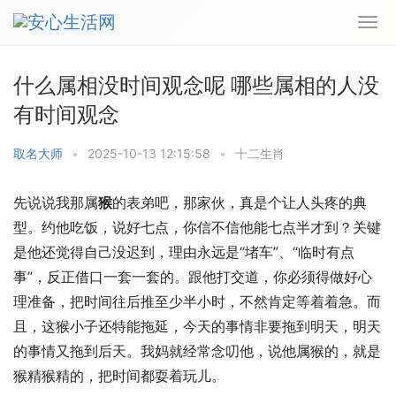
什么属相没时间观念呢 哪些属相的人没
有时间观念
取名大师
•
2025-10-13 12:15:58
•
十二生肖
先说说我那属
猴
的表弟吧，那家伙，真是个让人头疼的典
型。约他吃饭，说好七点，你信不信他能七点半才到？关键
是他还觉得自己没迟到，理由永远是“堵车”、“临时有点
事”，反正借口一套一套的。跟他打交道，你必须得做好心
理准备，把时间往后推至少半小时，不然肯定等着着急。而
且，这猴小子还特能拖延，今天的事情非要拖到明天，明天
的事情又拖到后天。我妈就经常念叨他，说他属猴的，就是
猴精猴精的，把时间都耍着玩儿。