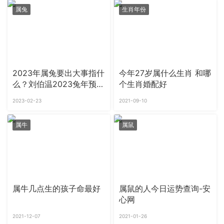
属兔
生肖年份
2023年属兔要出大事指什
今年27岁属什么生肖 和哪
么？刘伯温2023兔年预言
个生肖婚配好
什么
2023-02-23
2021-09-10
属牛
属鼠
属牛几点生的孩子命最好
属鼠的人今日运势查询-安
心网
2021-12-07
2021-01-26