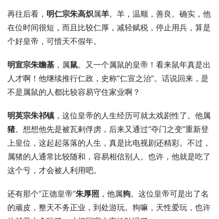
再往后看，
明仁宗朱高炽
属
羊
。羊，温顺，善良。确实，他
在位时间很短，而且比较仁厚，减轻赋税，停止用兵，算是
个好皇帝，可惜天不假年。
明宣宗朱瞻基
，属
鼠
。又一个属鼠的皇帝！看来鼠年真是出
人才啊！他继续推行仁政，史称“仁宣之治”。话说回来，是
不是属鼠的人都比较容易守住家业啊？
明英宗朱祁镇
，这位皇帝的人生经历可就太戏剧性了。他属
猪
。想想他先是被瓦剌俘虏，后来又通过“夺门之变”重新登
上皇位，这起起落落的人生，真是比电视剧还精彩。不过，
属猪的人通常比较随和，容易相信别人。也许，他就是吃了
这个亏，才会被人利用吧。
还有那个“正德皇帝”
朱厚照
，他属
狗
。这位皇帝可是出了名
的顽皮，整天不务正业，到处游玩。狗嘛，天性爱玩，也许