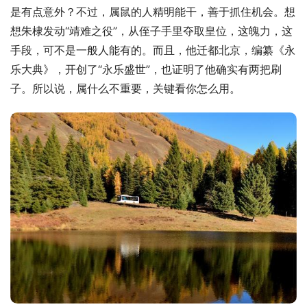
是有点意外？不过，属鼠的人精明能干，善于抓住机会。想
想朱棣发动“靖难之役”，从侄子手里夺取皇位，这魄力，这
手段，可不是一般人能有的。而且，他迁都北京，编纂《永
乐大典》，开创了“永乐盛世”，也证明了他确实有两把刷
子。所以说，属什么不重要，关键看你怎么用。