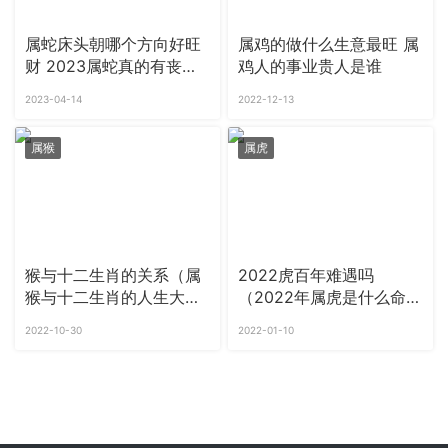
属蛇床头朝哪个方向好旺
属鸡的做什么生意最旺 属
财 2023属蛇真的有丧门
鸡人的事业贵人是谁
吗
2023-04-14
2022-12-13
属猴
属虎
猴与十二生肖的关系（属
2022虎百年难遇吗
猴与十二生肖的人生大运
（2022年属虎是什么命
趋势）
运）
2022-10-30
2022-01-10