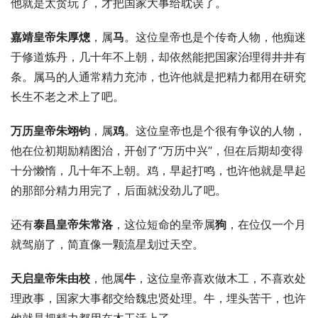
他就是太贪玩了，才把国家大事给耽误了。
嘉靖皇帝朱厚熜
，属
马
。这位皇帝也是个传奇人物，他痴迷
于修道炼丹，几十年不上朝，却依然能把国家治理得井井有
条。属马的人通常精力充沛，也许他就是把精力都用在研究
长生不老之术上了吧。
万历皇帝朱翊钧
，属
鸡
。这位皇帝也是个很有争议的人物，
他在位初期励精图治，开创了“万历中兴”，但在后期却变得
十分懒惰，几十年不上朝。鸡，早起打鸣，也许他就是早起
的那部分精力用完了，后面就没劲儿了吧。
还有
泰昌皇帝朱常洛
，这位短命的皇帝属
狗
，在位仅一个月
就驾崩了，简直像一颗流星划过天空。
天启皇帝朱由校
，他属
牛
，这位皇帝喜欢做木工，不喜欢处
理政事，国家大事都交给魏忠贤处理。牛，埋头苦干，也许