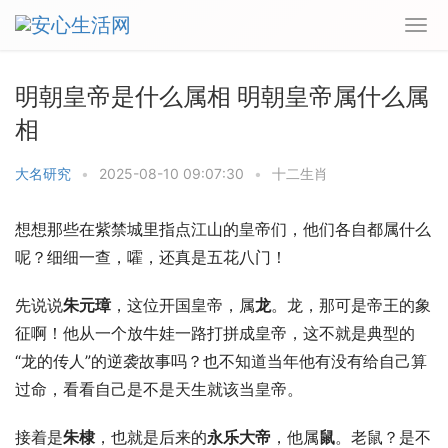
明朝皇帝是什么属相 明朝皇帝属什么属
相
大名研究
•
2025-08-10 09:07:30
•
十二生肖
想想那些在紫禁城里指点江山的皇帝们，他们各自都属什么
呢？细细一查，嚯，还真是五花八门！
先说说
朱元璋
，这位开国皇帝，属
龙
。龙，那可是帝王的象
征啊！他从一个放牛娃一路打拼成皇帝，这不就是典型的
“龙的传人”的逆袭故事吗？也不知道当年他有没有给自己算
过命，看看自己是不是天生就该当皇帝。
接着是
朱棣
，也就是后来的
永乐大帝
，他属
鼠
。老鼠？是不