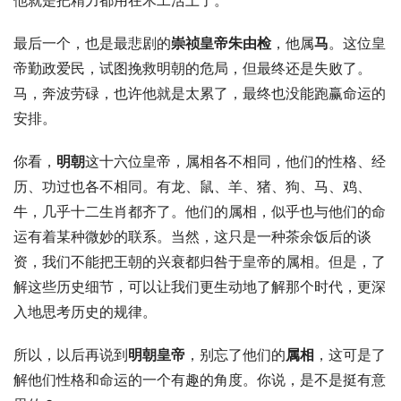
他就是把精力都用在木工活上了。
最后一个，也是最悲剧的
崇祯皇帝朱由检
，他属
马
。这位皇
帝勤政爱民，试图挽救明朝的危局，但最终还是失败了。
马，奔波劳碌，也许他就是太累了，最终也没能跑赢命运的
安排。
你看，
明朝
这十六位皇帝，属相各不相同，他们的性格、经
历、功过也各不相同。有龙、鼠、羊、猪、狗、马、鸡、
牛，几乎十二生肖都齐了。他们的属相，似乎也与他们的命
运有着某种微妙的联系。当然，这只是一种茶余饭后的谈
资，我们不能把王朝的兴衰都归咎于皇帝的属相。但是，了
解这些历史细节，可以让我们更生动地了解那个时代，更深
入地思考历史的规律。
所以，以后再说到
明朝皇帝
，别忘了他们的
属相
，这可是了
解他们性格和命运的一个有趣的角度。你说，是不是挺有意