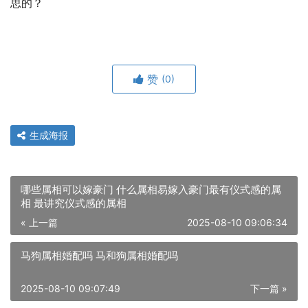
思的？
赞
(0)
生成海报
哪些属相可以嫁豪门 什么属相易嫁入豪门最有仪式感的属
相 最讲究仪式感的属相
« 上一篇
2025-08-10 09:06:34
马狗属相婚配吗 马和狗属相婚配吗
2025-08-10 09:07:49
下一篇 »