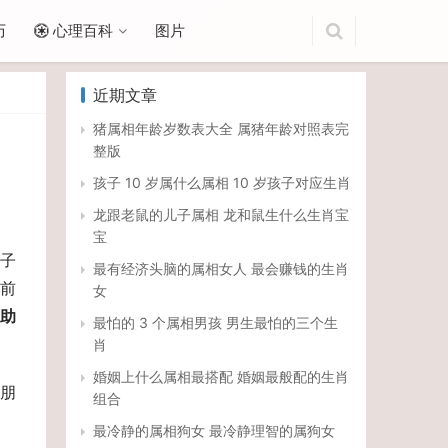
历
心理百科
图片
近期文章
猪属相年龄岁数表大全 属猪年龄对照表完
整版
孩子 10 岁属什么属相 10 岁孩子对应生肖
龙跟老鼠的儿子属相 龙和鼠生什么生肖宝
宝
子
最有经济头脑的属相女人 最会赚钱的生肖
前
女
助
最怕的 3 个属相男孩 男生最怕的三个生
肖
婚姻上什么属相最搭配 婚姻最般配的生肖
朋
组合
最冷静的属相狗女 最冷静理智的属狗女