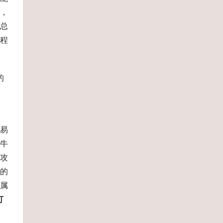
，
总
程
的
易
牛
攻
的
属
打