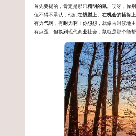
首先要提的，肯定是那只
精明的鼠
。哎呀，你别
但不得不承认，他们在
钱财
上、在
机会
的捕捉上
有
力气
啊，有
耐力
啊！你想想，就像古时候地主
有点歪，但换到现代商业社会，鼠就是那个能帮