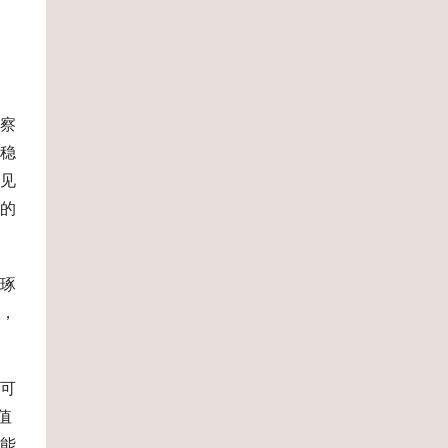
察
稳
见
的
琢
，
可
值
能