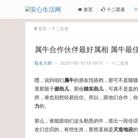
首页
十二星座
首页
十二生肖
属牛合作伙伴最好属相 属牛最
取名大师
•
2025-06-10 15:19:11
•
十二生肖
嘿，说到咱们
属牛
的朋友找搭档，那可不是随随
里那股子
倔劲儿
、那份
踏实劲儿
，可真不是盖的
拱，谁也别想轻易拉住。所以，跟他们合作，你
力
的。
那么，谁能跟咱们这头勤恳的牛，搭出一段佳话
友们念叨的，有些生肖，那简直就是
天造地设
的