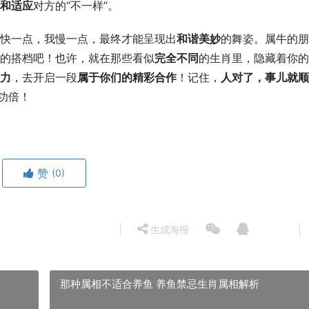
和适应
对方的“不一样”。
快一点，我慢一点，最终才能呈现出
和谐美妙
的舞姿。属牛的朋
的搭档吧！也许，就在那些看似
完全不同
的生肖里，隐藏着你的
力
，去开启一段
属于你们的精彩合作
！记住，
人对了，事儿就顺
功倍！
赞
(0)
生成海报
那种属相不适合养鱼 养鱼禁忌生肖属相解析