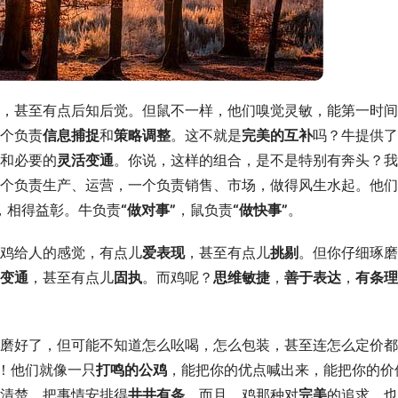
，甚至有点后知后觉。但鼠不一样，他们嗅觉灵敏，能第一时间
个负责
信息捕捉
和
策略调整
。这不就是
完美的互补
吗？牛提供了
和必要的
灵活变通
。你说，这样的组合，是不是特别有奔头？我
个负责生产、运营，一个负责销售、市场，做得风生水起。他们
配，相得益彰。牛负责
“做对事”
，鼠负责
“做快事”
。
鸡给人的感觉，有点儿
爱表现
，甚至有点儿
挑剔
。但你仔细琢磨
变通
，甚至有点儿
固执
。而鸡呢？
思维敏捷
，
善于表达
，
有条理
磨好了，但可能不知道怎么吆喝，怎么包装，甚至连怎么定价都
了！他们就像一只
打鸣的公鸡
，能把你的优点喊出来，能把你的价
清楚，把事情安排得
井井有条
。而且，鸡那种对
完美
的追求，也