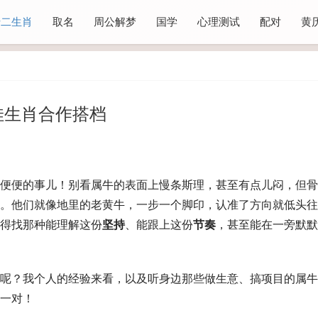
十二生肖
取名
周公解梦
国学
心理测试
配对
黄
佳生肖合作搭档
便便的事儿！别看属牛的表面上慢条斯理，甚至有点儿闷，但骨
。他们就像地里的老黄牛，一步一个脚印，认准了方向就低头往
得找那种能理解这份
坚持
、能跟上这份
节奏
，甚至能在一旁默默
呢？我个人的经验来看，以及听身边那些做生意、搞项目的属牛
一对！