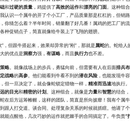
础
和
过硬的质量
，鸡提供了
高效的运作
和
漂亮的门面
。这种组合
我认识一个属牛的开了个小工厂，产品质量那是杠杠的，但销路
，你猜怎么着？半年时间，销量翻了好几番！属鸡的把工厂的流
各种促销点子，简直就像给牛装上了飞翔的翅膀。
”，但跟牛搭起来，效果却异常的“刚”，那就是
属蛇
的。蛇给人
大的优点是
洞察力
强，
有谋略
，而且
执行力
也不差。
策略
。就像战场上的步兵，勇猛向前，但需要有人在后面
排兵布
定战略
的
高参
。他们能看到牛看不到的
潜在风险
，也能发现牛容
，但一旦决定了，就会像蛇锁定猎物一样，
精准而迅速
地执行。
远的目光
和
精密的计划
。这种组合，就像是
力量
和
智慧
的结合，
蛇在后方运筹帷幄，这样的团队，简直是所向披靡！我有个属牛
到跟人打交道、谈合同、处理复杂关系的时候就抓瞎。他请了个
就能点醒他，几次巧妙的运作就把棘手的合同搞定了。牛负责
“