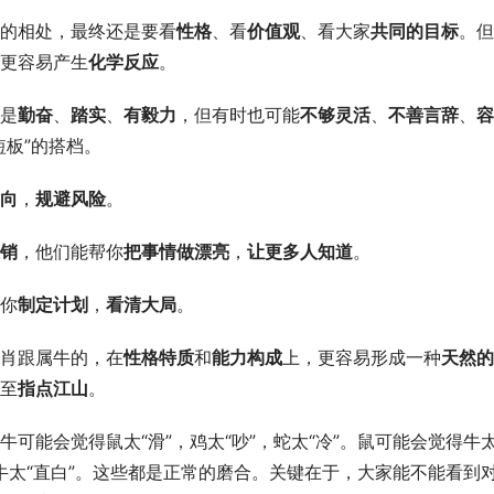
的相处，最终还是要看
性格
、看
价值观
、看大家
共同的目标
。但
更容易产生
化学反应
。
是
勤奋
、
踏实
、
有毅力
，但有时也可能
不够灵活
、
不善言辞
、
容
短板”的搭档。
向
，
规避风险
。
销
，他们能帮你
把事情做漂亮
，
让更多人知道
。
你
制定计划
，
看清大局
。
肖跟属牛的，在
性格特质
和
能力构成
上，更容易形成一种
天然的
至
指点江山
。
牛可能会觉得鼠太“滑”，鸡太“吵”，蛇太“冷”。鼠可能会觉得牛
得牛太“直白”。这些都是正常的磨合。关键在于，大家能不能看到