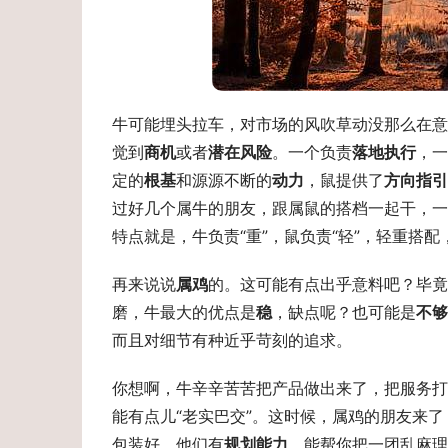
牛可能埋头拉车，对市场的风吹草动没那么在意
觉到
商机
或者
潜在风险
。一个负责
落地执行
，一
定的
根基
和源源不断的
动力
，鼠提供了
方向指引
过好几个属牛的朋友，跟属鼠的搭档一起干，一
特点就是，牛负责“重”，鼠负责“轻”，轻重搭
再来说说
属鸡
的。这可能有点出乎意料吧？毕竟
磨，牛最大的优点是
稳
，缺点呢？也可能是
不够
而且对细节有种近乎苛刻的追求。
你想啊，牛辛辛苦苦把产品做出来了，把服务打
能有点儿“老实巴交”。这时候，属鸡的朋友来
包装好。他们有
规划能力
，能帮你把一团乱麻理