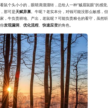
看鼠个头小小的，眼睛滴溜溜转，总给人一种“贼眉鼠眼”的感觉
，那可是
天赋异禀
。牛呢？老实本分，对钱可能没那么敏感，但
家，牛负责耕地、产出，老鼠呢？可能负责粮仓的看守，虽然听
你
发现漏洞
、
优化流程
、
快速应变
的角色。