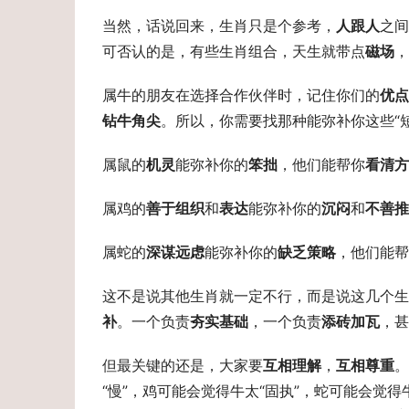
当然，话说回来，生肖只是个参考，
人跟人
之间
可否认的是，有些生肖组合，天生就带点
磁场
，
属牛的朋友在选择合作伙伴时，记住你们的
优点
钻牛角尖
。所以，你需要找那种能弥补你这些“
属鼠的
机灵
能弥补你的
笨拙
，他们能帮你
看清方
属鸡的
善于组织
和
表达
能弥补你的
沉闷
和
不善推
属蛇的
深谋远虑
能弥补你的
缺乏策略
，他们能帮
这不是说其他生肖就一定不行，而是说这几个生
补
。一个负责
夯实基础
，一个负责
添砖加瓦
，甚
但最关键的还是，大家要
互相理解
，
互相尊重
。
“慢”，鸡可能会觉得牛太“固执”，蛇可能会觉