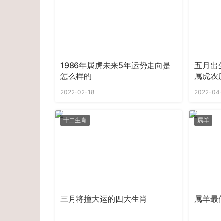
1986年属虎未来5年运势走向是
五月出
怎么样的
属虎农
2022-02-18
2022-04
十二生肖
属羊
三月将撞大运的四大生肖
属羊最