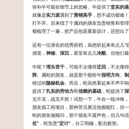
弥补牛可能在细节上的忽略。牛提供了
坚实的基
就像是
实力派
遇到了
营销高手
，想不成功都难！
打不开。后来找了个属鸡的朋友负责销售和管理
都梳理了一遍，把产品包装重新设计，还想出了
还有一位潜在的优秀搭档，虽然听起来有点儿“软
感觉，
神秘
、
深沉
，甚至有点儿
冷酷
。但他们最
牛呢？
埋头苦干
，可能不太懂得
迂回
，不太懂得
阵
。属蛇的朋友，就是那个能给牛
指明方向
、
制
错过的
隐秘机会
。而且，蛇虽然看起来不声不响
提供了
扎实的劳动力
和
信赖的基础
，蛇提供了
深
无不克，战无不胜！试想一下，牛在一线冲锋，
朋友搞工程项目，那种苦活累活他都能扛，但一
蛇的朋友做顾问，那个朋友不露声色，但几句话
仗”
，蛇负责
“定计”
，分工明确，配合默契。