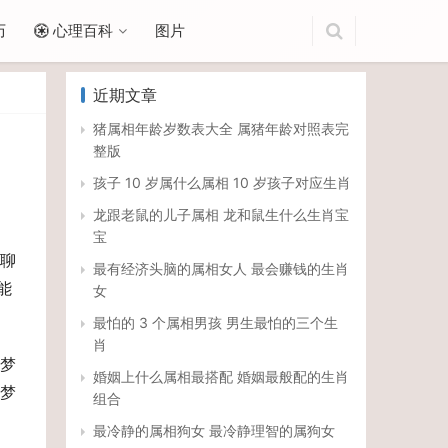
历
心理百科
图片
近期文章
猪属相年龄岁数表大全 属猪年龄对照表完
整版
孩子 10 岁属什么属相 10 岁孩子对应生肖
龙跟老鼠的儿子属相 龙和鼠生什么生肖宝
宝
聊
最有经济头脑的属相女人 最会赚钱的生肖
能
女
最怕的 3 个属相男孩 男生最怕的三个生
肖
梦
婚姻上什么属相最搭配 婚姻最般配的生肖
梦
组合
最冷静的属相狗女 最冷静理智的属狗女