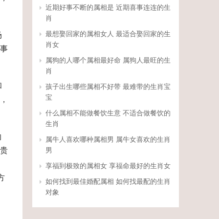
近期好事不断的属相是 近期喜事连连的生
肖
最想娶回家的属相女人 最适合娶回家的生
场
肖女
事
属狗的人哪个属相最好命 属狗人最旺的生
肖
和
孩子出生哪些属相不好带 最难带的生肖宝
宝
，
什么属相不能做餐饮生意 不适合做餐饮的
生肖
的
属牛人喜欢哪种属相男 属牛女喜欢的生肖
贵
男
享福到极致的属相女 享福命最好的生肖女
方
如何找到最佳婚配属相 如何找最配的生肖
对象