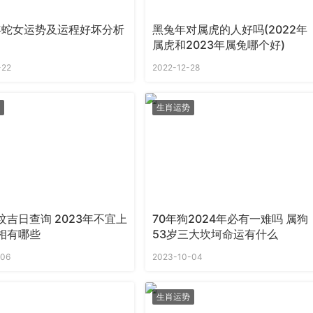
2年蛇女运势及运程好坏分析
黑兔年对属虎的人好吗(2022年
属虎和2023年属兔哪个好)
-22
2022-12-28
生肖运势
坟吉日查询 2023年不宜上
70年狗2024年必有一难吗 属狗
相有哪些
53岁三大坎坷命运有什么
-06
2023-10-04
生肖运势