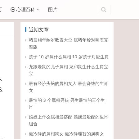
历
心理百科
图片
近期文章
猪属相年龄岁数表大全 属猪年龄对照表完
整版
孩子 10 岁属什么属相 10 岁孩子对应生肖
龙跟老鼠的儿子属相 龙和鼠生什么生肖宝
宝
个
最有经济头脑的属相女人 最会赚钱的生肖
么
女
最怕的 3 个属相男孩 男生最怕的三个生
肖
婚姻上什么属相最搭配 婚姻最般配的生肖
组合
，
最冷静的属相狗女 最冷静理智的属狗女
，