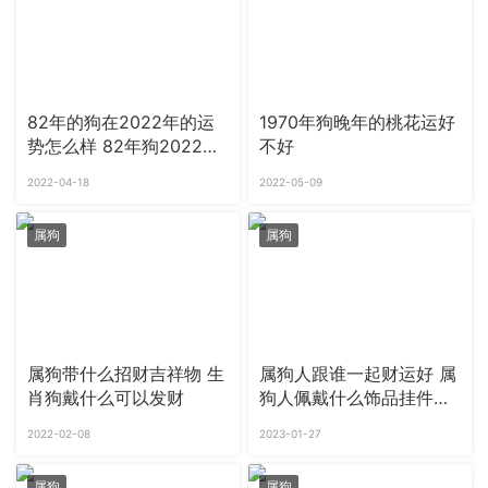
82年的狗在2022年的运
1970年狗晚年的桃花运好
势怎么样 82年狗2022年
不好
必有一难寡宿
2022-04-18
2022-05-09
属狗
属狗
属狗带什么招财吉祥物 生
属狗人跟谁一起财运好 属
肖狗戴什么可以发财
狗人佩戴什么饰品挂件最
好
2022-02-08
2023-01-27
属狗
属狗