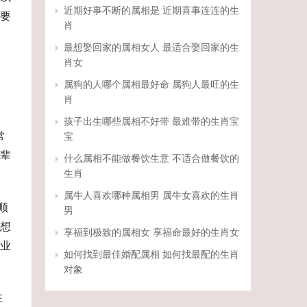
近期好事不断的属相是 近期喜事连连的生
要
肖
最想娶回家的属相女人 最适合娶回家的生
肖女
属狗的人哪个属相最好命 属狗人最旺的生
肖
孩子出生哪些属相不好带 最难带的生肖宝
常
宝
辈
什么属相不能做餐饮生意 不适合做餐饮的
生肖
属牛人喜欢哪种属相男 属牛女喜欢的生肖
顺
男
想
享福到极致的属相女 享福命最好的生肖女
业
如何找到最佳婚配属相 如何找最配的生肖
对象
在