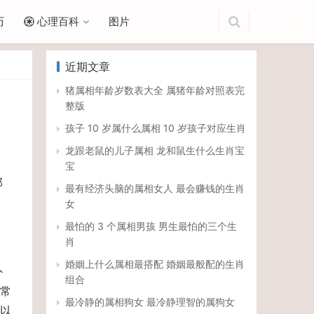
历
心理百科
图片
近期文章
猪属相年龄岁数表大全 属猪年龄对照表完
整版
孩子 10 岁属什么属相 10 岁孩子对应生肖
龙跟老鼠的儿子属相 龙和鼠生什么生肖宝
宝
那
最有经济头脑的属相女人 最会赚钱的生肖
女
最怕的 3 个属相男孩 男生最怕的三个生
肖
婚姻上什么属相最搭配 婚姻最般配的生肖
外
组合
常
最冷静的属相狗女 最冷静理智的属狗女
以