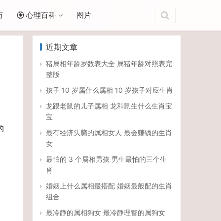
历
心理百科
图片
近期文章
猪属相年龄岁数表大全 属猪年龄对照表完
整版
孩子 10 岁属什么属相 10 岁孩子对应生肖
龙跟老鼠的儿子属相 龙和鼠生什么生肖宝
宝
的
最有经济头脑的属相女人 最会赚钱的生肖
女
最怕的 3 个属相男孩 男生最怕的三个生
肖
婚姻上什么属相最搭配 婚姻最般配的生肖
组合
最冷静的属相狗女 最冷静理智的属狗女