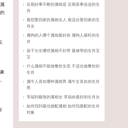
属
近期好事不断的属相是 近期喜事连连的生
肖
的
最想娶回家的属相女人 最适合娶回家的生
肖女
属狗的人哪个属相最好命 属狗人最旺的生
肖
实
孩子出生哪些属相不好带 最难带的生肖宝
宝
什么属相不能做餐饮生意 不适合做餐饮的
象
生肖
。
属牛人喜欢哪种属相男 属牛女喜欢的生肖
男
享福到极致的属相女 享福命最好的生肖女
如何找到最佳婚配属相 如何找最配的生肖
有
对象