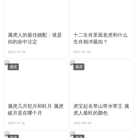
属虎人的最佳婚配：谁是
十二生肖里面老虎和什么
你的命中注定
生肖相冲最凶？
2024-10-28
2021-01-26
属虎
属虎
属虎几月犯月和旺月 属虎
虎宝起名带山带水带王 属
破月是在哪个月
虎人最旺的颜色
2022-11-18
2022-09-06
属虎
属虎