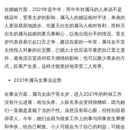
在婚姻方面，2021年是牛年，而牛年对属马的人来说不是
桃花年，受害太岁的影响，属马人的婚运相对平淡，单身的
人更容易原地踏步。但夏天出生的属马人相对有利，而秋天
出生的属马姑娘则要凡事耐心，以免出现分手的情况。害太
岁代表容易引起口舌之争，建议在新的一年里，属马女不宜
太快投入对象的社交圈，已婚人士也应该尽量把自己置之度
外，避免流言蜚语对双方感情的影响；也可以聚少离多的方
式，距离产生美，这样才能更好地享受二人世界。
2021年属马女事业运势
在事业方面，属马女由于害太岁，进入2021年的时候工作
没有什么进展，相当头疼。人际关系会变得很糟糕，因为她
们一直都是直截了当的个性。虽然没有坏心眼，但特别容易
得罪人。今年，她们会因为很多工作上的事与同事发生摩擦
和争执，给自己树敌。小人可能会为了自己的利益，可能会