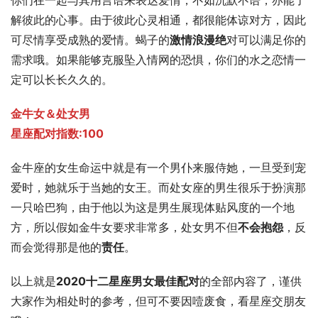
你们在一起与其用言语来表达爱情，不如沉默不语，亦能了
解彼此的心事。由于彼此心灵相通，都很能体谅对方，因此
可尽情享受成熟的爱情。蝎子的
激情浪漫绝
对可以满足你的
需求哦。如果能够克服坠入情网的恐惧，你们的水之恋情一
定可以长长久久的。
金牛女＆处女男
星座配对指数:100
金牛座的女生命运中就是有一个男仆来服侍她，一旦受到宠
爱时，她就乐于当她的女王。而处女座的男生很乐于扮演那
一只哈巴狗，由于他以为这是男生展现体贴风度的一个地
方，所以假如金牛女要求非常多，处女男不但
不会抱怨
，反
而会觉得那是他的
责任
。
以上就是
2020十二星座男女最佳配对
的全部内容了，谨供
大家作为相处时的参考，但可不要因噎废食，看星座交朋友