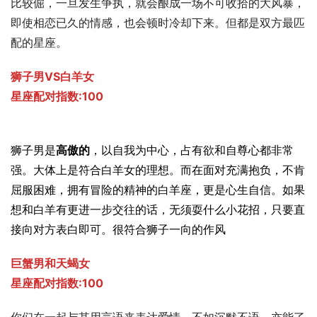
比较倔，一旦发生争执，就会酿成一场不可收拾的大风暴，
即使相恋已久的情感，也会顿时冷却下来。但都是双方最匹
配的星座。
狮子男VS白羊女
星座配对指数:100
狮子男是
高傲的
，以自我为中心，占有欲和自尊心都非常
强。大体上是符合白羊女的理想。而在面对充满抱负，不肯
屈服困难，拥有冒险的精神的白羊座，更是心生自信。如果
想和白羊有更进一步交往的话，无须耍什么小花招，只要直
接向对方表白即可。很符合狮子一向的作风
巨蟹男和天蝎女
星座配对指数:100