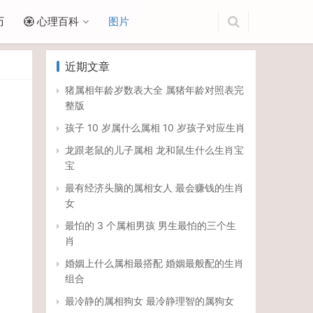
历
心理百科
图片
近期文章
猪属相年龄岁数表大全 属猪年龄对照表完
整版
孩子 10 岁属什么属相 10 岁孩子对应生肖
龙跟老鼠的儿子属相 龙和鼠生什么生肖宝
宝
最有经济头脑的属相女人 最会赚钱的生肖
女
最怕的 3 个属相男孩 男生最怕的三个生
肖
婚姻上什么属相最搭配 婚姻最般配的生肖
组合
最冷静的属相狗女 最冷静理智的属狗女